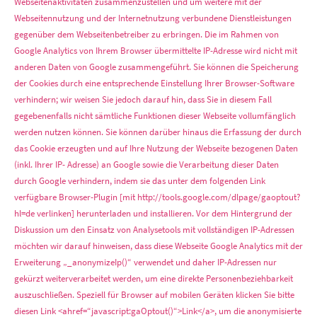
Webseitenaktivitäten zusammenzustellen und um weitere mit der
Webseitennutzung und der Internetnutzung verbundene Dienstleistungen
gegenüber dem Webseitenbetreiber zu erbringen. Die im Rahmen von
Google Analytics von Ihrem Browser übermittelte IP-Adresse wird nicht mit
anderen Daten von Google zusammengeführt. Sie können die Speicherung
der Cookies durch eine entsprechende Einstellung Ihrer Browser-Software
verhindern; wir weisen Sie jedoch darauf hin, dass Sie in diesem Fall
gegebenenfalls nicht sämtliche Funktionen dieser Webseite vollumfänglich
werden nutzen können. Sie können darüber hinaus die Erfassung der durch
das Cookie erzeugten und auf Ihre Nutzung der Webseite bezogenen Daten
(inkl. Ihrer IP- Adresse) an Google sowie die Verarbeitung dieser Daten
durch Google verhindern, indem sie das unter dem folgenden Link
verfügbare Browser-Plugin [mit http://tools.google.com/dlpage/gaoptout?
hl=de verlinken] herunterladen und installieren. Vor dem Hintergrund der
Diskussion um den Einsatz von Analysetools mit vollständigen IP-Adressen
möchten wir darauf hinweisen, dass diese Webseite Google Analytics mit der
Erweiterung „_anonymizeIp()“ verwendet und daher IP-Adressen nur
gekürzt weiterverarbeitet werden, um eine direkte Personenbeziehbarkeit
auszuschließen. Speziell für Browser auf mobilen Geräten klicken Sie bitte
diesen Link <ahref=“javascript:gaOptout()“>Link</a>, um die anonymisierte