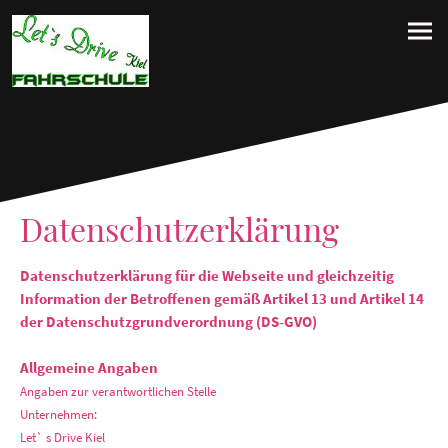
Datenschutzerklärung
Datenschutzerklärung für die Webseite und gleichzeitig
Information der Betroffenen gemäß Artikel 13 und Artikel 14
der Datenschutzgrundverordnung (DS-GVO)
Allgemeine Angaben
Angaben zur verantwortlichen Stelle
Unternehmen:
Let` s Drive Kiel